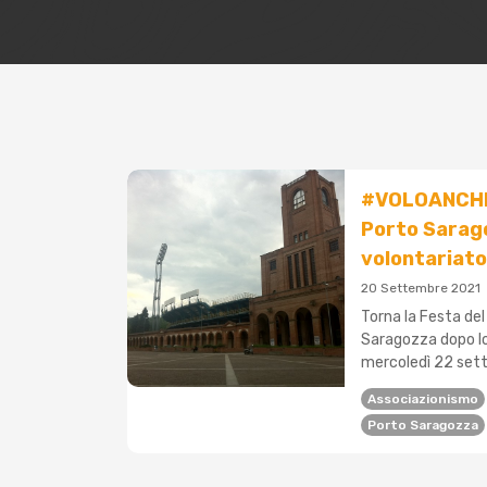
#VOLOANCHIO2
Porto Sarago
volontariato
20 Settembre 2021
Torna la Festa del
Saragozza dopo lo
mercoledì 22 sette
Associazionismo
Porto Saragozza