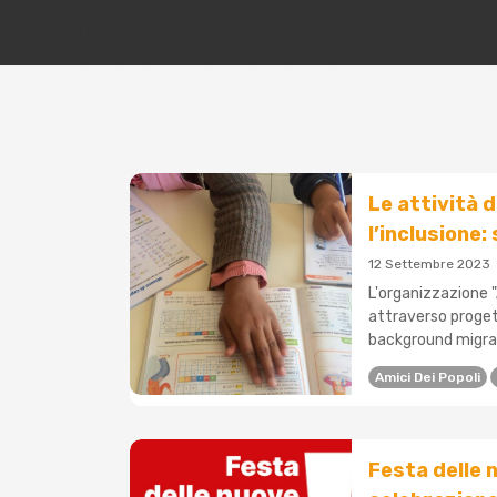
Le attività 
l’inclusione:
12 Settembre 2023
L'organizzazione "
attraverso progett
background migrato
Amici Dei Popoli
Festa delle 