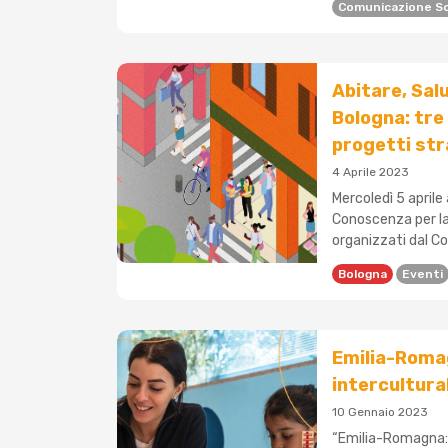
Comunicazione So
Abitare, Sal
Bologna: tre 
progetti stra
4 Aprile 2023
Mercoledì 5 aprile a
Conoscenza per la 
organizzati dal Co
Bologna
Eventi
Emilia-Romag
intercultura
10 Gennaio 2023
“Emilia-Romagna: p