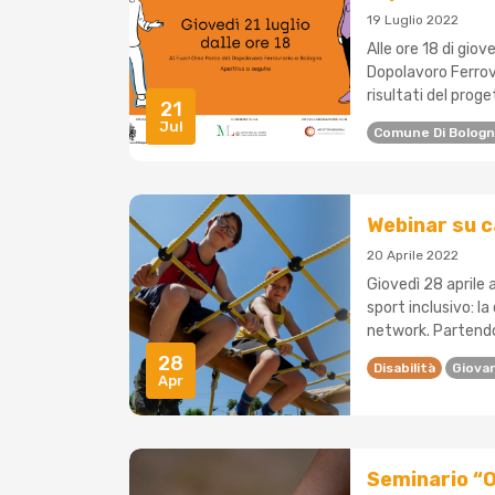
19 Luglio 2022
Alle ore 18 di giov
Dopolavoro Ferrovi
risultati del prog
21
Jul
Comune Di Bolog
Webinar su c
20 Aprile 2022
Giovedì 28 aprile a
sport inclusivo: l
network. Partendo 
28
Disabilità
Giovan
Apr
Seminario “O