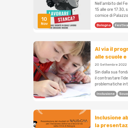
Nell'ambito del Fe
15 alle ore 17:30, 
cornice di Palazzo 
10
Nov
Bologna
Festiva
Al via il pro
alle scuole 
20 Settembre 2022
Sin dalla sua fonda
il contrastare l’i
problematiche inte
Inclusione
Scuo
Inclusione ab
la presentaz