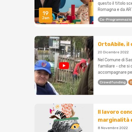
questo il titolo s
Romagna e da ART-
19
Jan
Co-Programmazi
OrtoAbile, i
20 Dicembre 2022
Nel Comune di Sass
familiare - che si
accompagnare perso
Crowdfunding
D
Il lavoro co
marginalità 
8 Novembre 2022