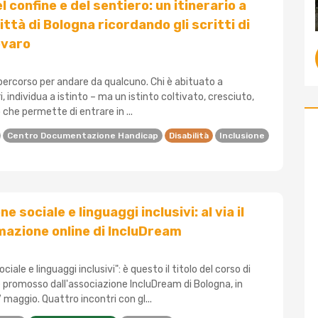
l confine e del sentiero: un itinerario a
ittà di Bologna ricordando gli scritti di
evaro
percorso per andare da qualcuno. Chi è abituato a
, individua a istinto – ma un istinto coltivato, cresciuto,
 che permette di entrare in ...
Centro Documentazione Handicap
Disabilità
Inclusione
 sociale e linguaggi inclusivi: al via il
mazione online di IncluDream
ale e linguaggi inclusivi": è questo il titolo del corso di
 promosso dall'associazione IncluDream di Bologna, in
maggio. Quattro incontri con gl...