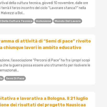
stival della cultura tecnica, giovedì 10 novembre, dalle ore
si terrà il terzo incontro del ciclo “Lavorare stanca?” nella
Malvezzi a Bol...
l Della Cultura Tecnica
Inclusione
Mondo Del Lavoro
gramma di attività di “Semi di pace” rivolto
e a chiunque lavori in ambito educativo
zione, l’associazione “Percorsi di Pace” ha fra i propri scopi
dea che la guerra possa essere uno strumento per risolvere le
rnazionali...
la
Semi Di Pace
itativa e lavorativa a Bologna. Il 21 luglio
ione dei risultati del progetto Nausicaa