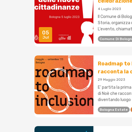
celebrazione
4 Luglio 2023
Il Comune di Bolog
Storia, organizza 
L'evento, chiamato
05
Jul
Comune Di Bolog
Roadmap to I
racconta la d
29 Maggio 2023
E’ partita la prim
di Noè che raccont
diventando luogo e
Bologna Estate