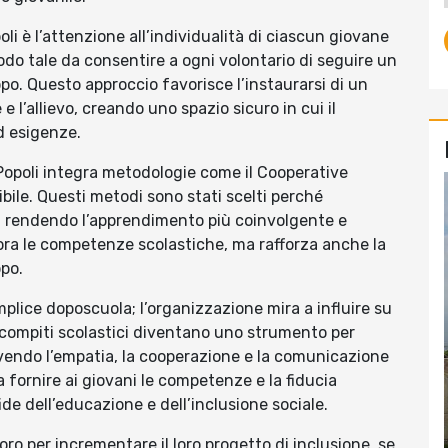
oli è l’attenzione all’individualità di ciascun giovane
odo tale da consentire a ogni volontario di seguire un
po. Questo approccio favorisce l’instaurarsi di un
e l’allievo, creando uno spazio sicuro in cui il
ed esigenze.
 Popoli integra metodologie come il Cooperative
bile. Questi metodi sono stati scelti perché
vo, rendendo l’apprendimento più coinvolgente e
ora le competenze scolastiche, ma rafforza anche la
ppo.
mplice doposcuola; l’organizzazione mira a influire su
. I compiti scolastici diventano uno strumento per
ovendo l’empatia, la cooperazione e la comunicazione
 fornire ai giovani le competenze e la fiducia
de dell’educazione e dell’inclusione sociale.
loro per incrementare il loro progetto di inclusione, se