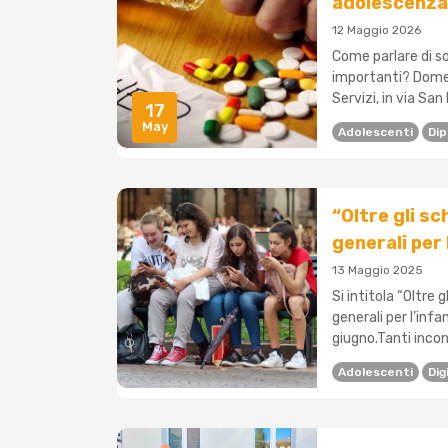
adolescenza
12 Maggio 2026
Come parlare di so
importanti? Domeni
Servizi, in via Sa
17
May
Adolescenti
Di
“Oltre gli sc
generali per 
13 Maggio 2025
Si intitola “Oltre g
generali per l’inf
giugno.Tanti incontr
Adolescenti
Dig