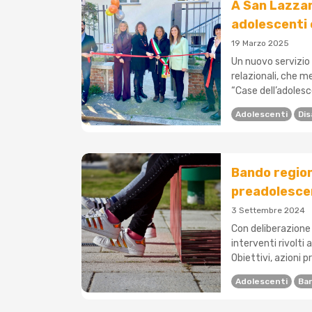
A San Lazzar
adolescenti c
19 Marzo 2025
Un nuovo servizio 
relazionali, che m
“Case dell’adolesc
Adolescenti
Dis
Bando region
preadolescen
3 Settembre 2024
Con deliberazione 
interventi rivolti
Obiettivi, azioni pri
Adolescenti
Ba