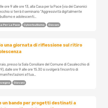
lle ore 9 alle ore 13, alla Casa per la Pace (via dei Canonici
ecchio si terrà il seminario “Aggressività digitalmente
ullismo e adolescenti...
a Per La Pace
Cyberbullismo
Giovani
 una giornata di riflessione sul ritiro
dolescenza
aio, presso la Sala Consiliare del Comune di Casalecchio di
 9), dalle ore 9 alle ore 15.30 si svolgerà l’incontro di
 manifestazioni attua...
nvegno
Giovani
e un bando per progetti destinati a