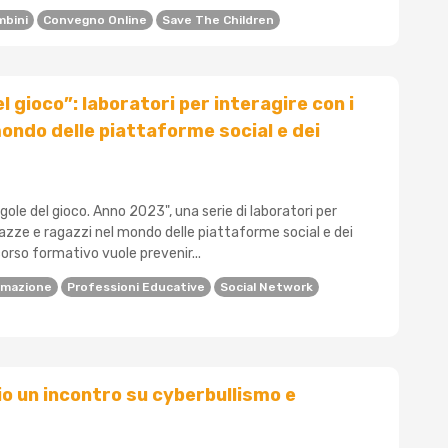
mbini
Convegno Online
Save The Children
l gioco”: laboratori per interagire con i
mondo delle piattaforme social e dei
egole del gioco. Anno 2023", una serie di laboratori per
azze e ragazzi nel mondo delle piattaforme social e dei
corso formativo vuole prevenir...
rmazione
Professioni Educative
Social Network
o un incontro su cyberbullismo e