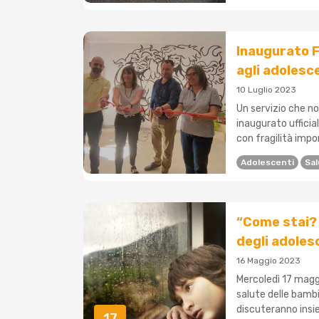
Inaugurato F
agli adolesce
10 Luglio 2023
Un servizio che no
inaugurato uffici
con fragilità impor
Adolescenti
Sa
“Come stai? 
degli adoles
16 Maggio 2023
Mercoledì 17 maggi
salute delle bambi
discuteranno insie
17