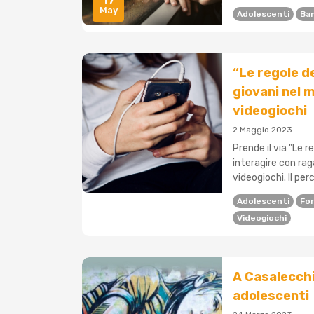
May
Adolescenti
Ba
“Le regole de
giovani nel 
videogiochi
2 Maggio 2023
Prende il via "Le r
interagire con rag
videogiochi. Il per
Adolescenti
Fo
Videogiochi
A Casalecchi
adolescenti