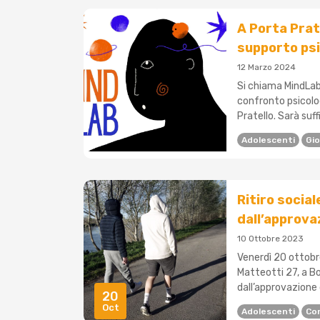
A Porta Prat
supporto psi
12 Marzo 2024
Si chiama MindLab
confronto psicolog
Pratello. Sarà suf
Adolescenti
Gio
Ritiro social
dall’approvaz
10 Ottobre 2023
Venerdì 20 ottobre,
Matteotti 27, a B
dall’approvazione de
20
Oct
Adolescenti
Co