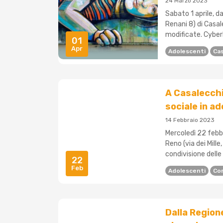
24 Marzo 2023
Sabato 1 aprile, da
Renani 8) di Casal
modificate. Cyberb
01
Apr
Adolescenti
Cas
A Casalecchio
sociale in a
14 Febbraio 2023
Mercoledì 22 febbr
Reno (via dei Mille,
condivisione delle
22
Feb
Adolescenti
Co
Dalla Region