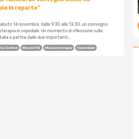
ia in reparto”
sabato 14 novembre, dalle 9.30 alle 13.30, un convegno
oterapia in ospedale. Un momento di riflessione sulla
alia a partire dalle due importanti...
no Online
Mozart14
Musicoterapia
Ospedale