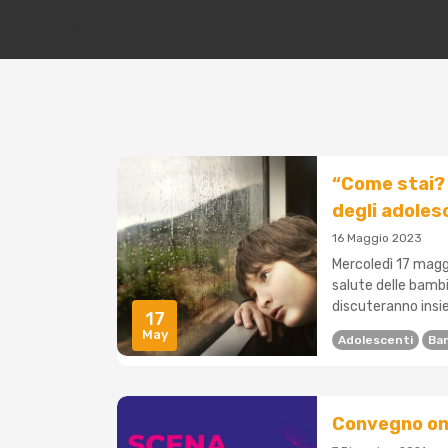
“Come stai? 
degli adoles
16 Maggio 2023
Mercoledì 17 maggi
salute delle bambi
discuteranno insie
17
May
Adolescenti
Ba
Convegno on