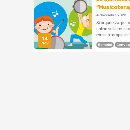
“Musicoterap
4 Novembre 2020
Si organizza, per 
online sulla music
musicoterapia in It
14
Nov
Bambini
Conveg