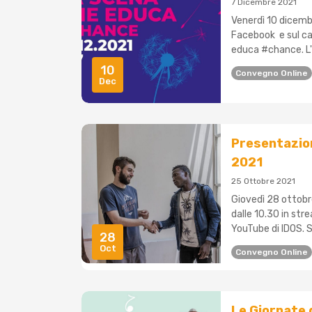
7 Dicembre 2021
Venerdì 10 dicembr
Facebook e sul ca
educa #chance. L'id
10
Convegno Online
Dec
Presentazion
2021
25 Ottobre 2021
Giovedì 28 ottobr
dalle 10.30 in str
YouTube di IDOS. S
28
Oct
Convegno Online
Le Giornate 