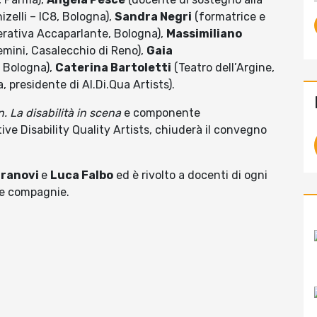
zelli – IC8, Bologna),
Sandra Negri
(formatrice e
erativa Accaparlante, Bologna),
Massimiliano
emini, Casalecchio di Reno),
Gaia
 Bologna),
Caterina Bartoletti
(Teatro dell’Argine,
a, presidente di Al.Di.Qua Artists).
n. La disabilità in scena
e componente
tive Disability Quality Artists, chiuderà il convegno
Pranovi
e
Luca Falbo
ed è rivolto a docenti di ogni
i e compagnie.