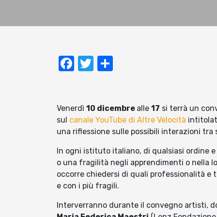
Facebook
Twitter
Condividi
Venerdì
10 dicembre
alle
17
si terrà un con
sul
canale YouTube di Altre Velocità
intitola
una riflessione sulle possibili interazioni tra
In ogni istituto italiano, di qualsiasi ordine 
o una fragilità negli apprendimenti o nella 
occorre chiedersi di quali professionalità e 
e con i più fragili.
Interverranno durante il convegno artisti, do
Maria Federica Maestri
(Lenz Fondazione,