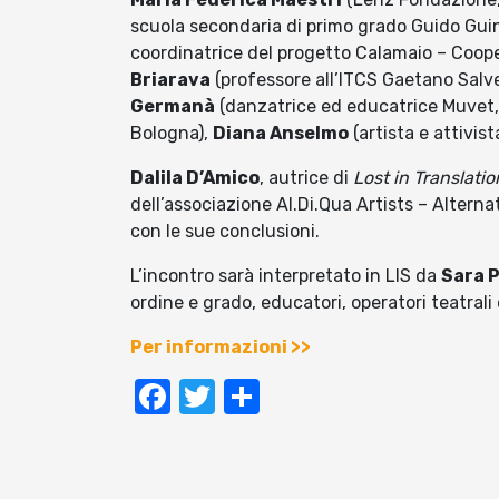
scuola secondaria di primo grado Guido Guini
coordinatrice del progetto Calamaio – Coop
Briarava
(professore all’ITCS Gaetano Salv
Germanà
(danzatrice ed educatrice Muvet,
Bologna),
Diana Anselmo
(artista e attivist
Dalila D’Amico
, autrice di
Lost in Translatio
dell’associazione Al.Di.Qua Artists – Alterna
con le sue conclusioni.
L’incontro sarà interpretato in LIS da
Sara 
ordine e grado, educatori, operatori teatral
Per informazioni >>
Facebook
Twitter
Condividi