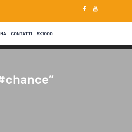
ENA
CONTATTI
5X1000
 #chance”