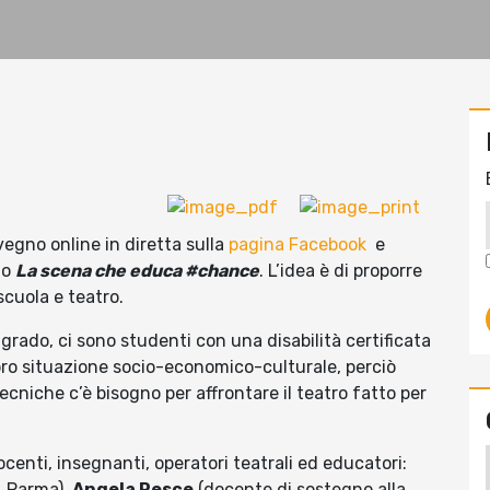
vegno online in diretta sulla
pagina Facebook
e
to
La scena che educa #chance
. L’idea è di proporre
 scuola e teatro.
e grado, ci sono studenti con una disabilità certificata
loro situazione socio-economico-culturale, perciò
tecniche c’è bisogno per affrontare il teatro fatto per
centi, insegnanti, operatori teatrali ed educatori:
 Parma),
Angela Pesce
(docente di sostegno alla