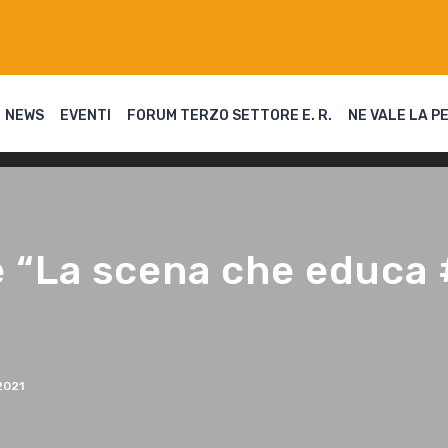
NEWS
EVENTI
FORUM TERZO SETTORE E. R.
NE VALE LA P
 “La scena che educa
2021