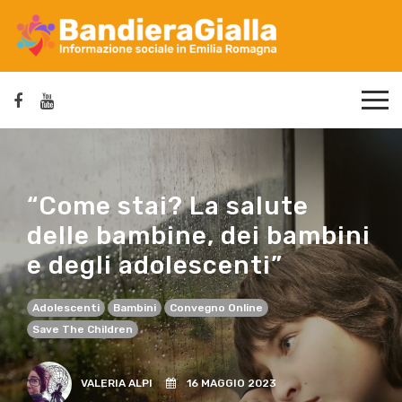
“Come stai? La salute
delle bambine, dei bambini
e degli adolescenti”
Adolescenti
Bambini
Convegno Online
Save The Children
VALERIA ALPI
16 MAGGIO 2023