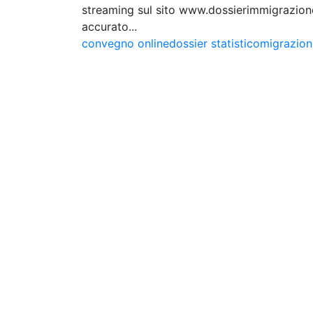
streaming sul sito www.dossierimmigrazione.
accurato...
convegno online
dossier statistico
migrazion