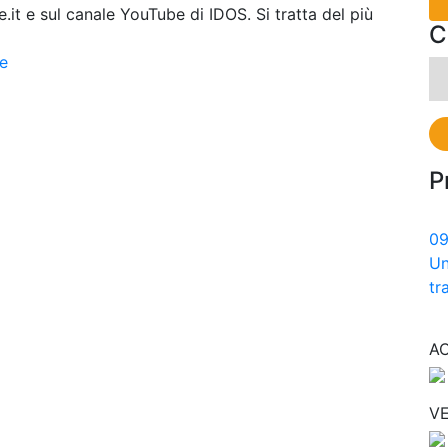
it e sul canale YouTube di IDOS. Si tratta del più
C
e
Ri
pe
P
0
Un
tr
A
VE