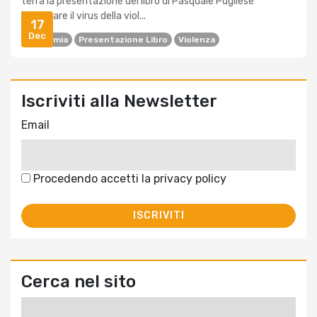
terrà la presentazione del libro di Pasquale Pugliese
Disarmare il virus della viol...
17
Dec
Pandemia
Presentazione Libro
Violenza
Iscriviti alla Newsletter
Email
Procedendo accetti la privacy policy
Cerca nel sito
Ricerca