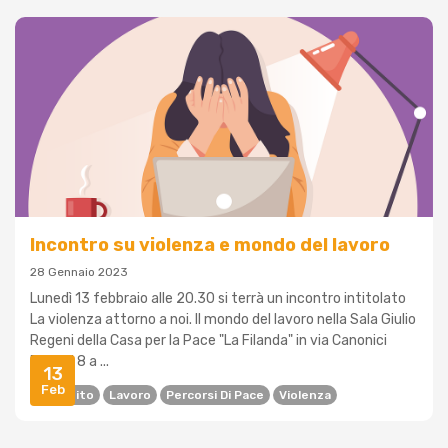
Incontro su violenza e mondo del lavoro
28 Gennaio 2023
Lunedì 13 febbraio alle 20.30 si terrà un incontro intitolato
La violenza attorno a noi. Il mondo del lavoro nella Sala Giulio
Regeni della Casa per la Pace "La Filanda" in via Canonici
Renani 8 a ...
13
Feb
Dibattito
Lavoro
Percorsi Di Pace
Violenza