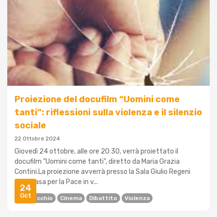
Proiezione del docufilm “Uomini come
tanti”: riflessioni sulla violenza e il silenzio
sociale
22 Ottobre 2024
Giovedì 24 ottobre, alle ore 20:30, verrà proiettato il
docufilm "Uomini come tanti", diretto da Maria Grazia
Contini.La proiezione avverrà presso la Sala Giulio Regeni
della Casa per la Pace in v...
24
Oct
Casalecchio
Cinema
Dibattito
Violenza