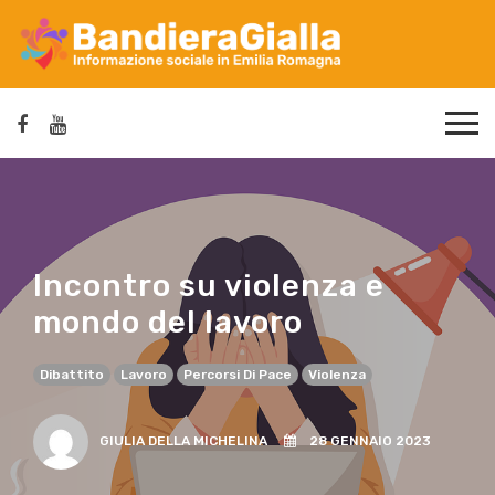
Incontro su violenza e
mondo del lavoro
Dibattito
Lavoro
Percorsi Di Pace
Violenza
GIULIA DELLA MICHELINA
28 GENNAIO 2023