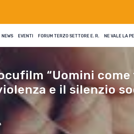
NEWS
EVENTI
FORUM TERZO SETTORE E. R.
NE VALE LA P
ocufilm “Uomini come t
violenza e il silenzio s
4