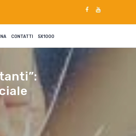
ENA
CONTATTI
5X1000
anti”:
ociale