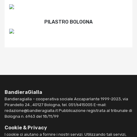
PILASTRO BOLOGNA
BandieraGialla
Bandieragialla – cooperativa sociale Accaparlante 1999-2023, via
Pirandello 24 , 40127 Bologna, tel. 051/6415005 E-mail:
redazione@bandieragialla.it Pubblicazione registrata al tribunale di
Bologna n. 6963 del 18/11/99
Cookie & Privacy
I cookie ci aiutano a fornire i nostri servizi. Utilizzando tali servizi,