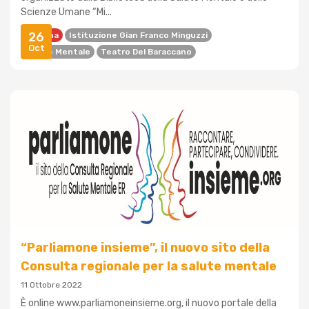
Scienze Umane “Mi...
26
Bologna
Istituzione Gian Franco Minguzzi
Oct
Salute Mentale
Teatro Del Baraccano
“Parliamone insieme”, il nuovo sito della
Consulta regionale per la salute mentale
11 Ottobre 2022
È online www.parliamoneinsieme.org, il nuovo portale della