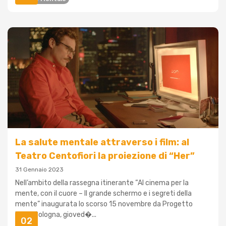
La salute mentale attraverso i film: al
Teatro Centofiori la proiezione di “Her”
31 Gennaio 2023
Nell’ambito della rassegna itinerante “Al cinema per la
mente, con il cuore – Il grande schermo e i segreti della
mente” inaugurata lo scorso 15 novembre da Progetto
Itaca Bologna, gioved�...
02