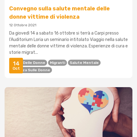
Convegno sulla salute mentale delle
donne vittime di violenza
12 Ottobre 2021
Da giovedì 14 a sabato 16 ottobre si terrà a Carpi presso
l'Auditorium Loria un seminario intitolato Viaggio nella salute
mentale delle donne vittime di violenza. Esperienze di cura e
storie migrat...
14
Diritti Delle Donne
Migranti
Salute Mentale
Oct
Violenza Sulle Donne