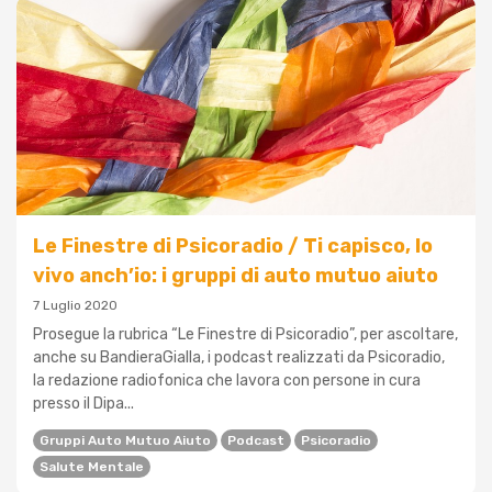
Le Finestre di Psicoradio / Ti capisco, lo
vivo anch’io: i gruppi di auto mutuo aiuto
7 Luglio 2020
Prosegue la rubrica “Le Finestre di Psicoradio”, per ascoltare,
anche su BandieraGialla, i podcast realizzati da Psicoradio,
la redazione radiofonica che lavora con persone in cura
presso il Dipa...
Gruppi Auto Mutuo Aiuto
Podcast
Psicoradio
Salute Mentale