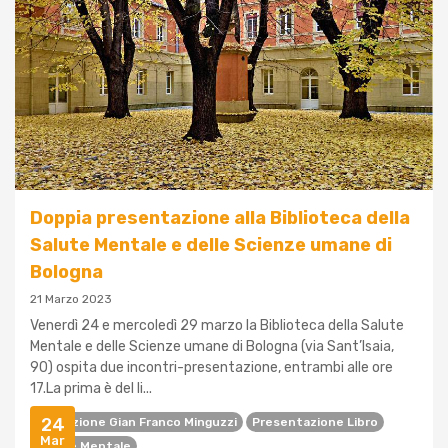
Doppia presentazione alla Biblioteca della
Salute Mentale e delle Scienze umane di
Bologna
21 Marzo 2023
Venerdì 24 e mercoledì 29 marzo la Biblioteca della Salute
Mentale e delle Scienze umane di Bologna (via Sant’Isaia,
90) ospita due incontri-presentazione, entrambi alle ore
17.La prima è del li...
24
Istituzione Gian Franco Minguzzi
Presentazione Libro
Mar
Salute Mentale