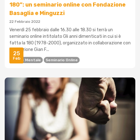
180”: un seminario online con Fondazione
Basaglia e Minguzzi
22 Febbraio 2022
Venerdì 25 febbraio dalle 16.30 alle 18.30 si terrà un
seminario online intitolato Gli anni dimenticati in cui si è
fatta la 180 (1978-2000), organizzato in collaborazione con
l'Istituzione Gian F...
25
Feb
Salute Mentale
Seminario Online