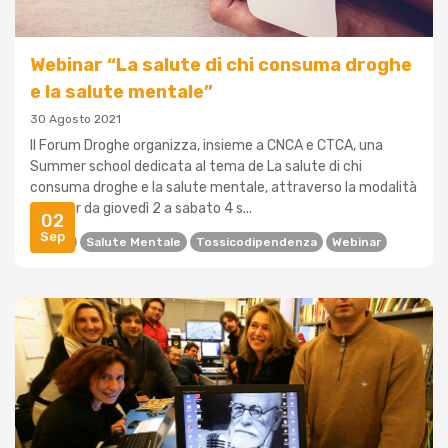
Webinar “La salute di chi consuma droghe
e la salute mentale”
30 Agosto 2021
Il Forum Droghe organizza, insieme a CNCA e CTCA, una
Summer school dedicata al tema de La salute di chi
consuma droghe e la salute mentale, attraverso la modalità
webinar da giovedì 2 a sabato 4 s...
02
Sep
Droga
Salute Mentale
Tossicodipendenza
Webinar