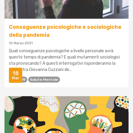
Conseguenze psicologiche e sociologiche
della pandemia
15 Marzo 2021
Quali conseguenze psicologiche a livello personale avrà
questo tempo di pandemia? E quali mutamenti sociologici
sta provocando? A questi interrogativi risponderanno la
psichiatra Giovanna Cuzzani de...
18
Mar
Covid 19
Salute Mentale