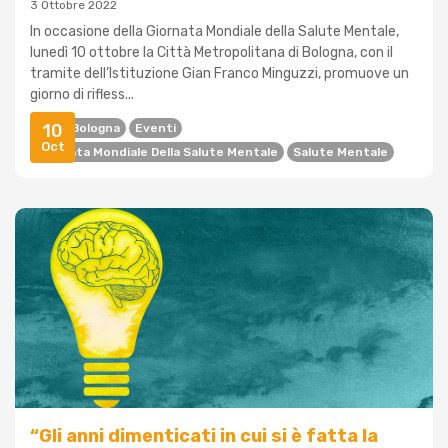
3 Ottobre 2022
In occasione della Giornata Mondiale della Salute Mentale,
lunedì 10 ottobre la Città Metropolitana di Bologna, con il
tramite dell’Istituzione Gian Franco Minguzzi, promuove un
giorno di rifless...
10
AUSL Bologna
Eventi
Oct
Giornata Mondiale Della Salute Mentale
Salute Mentale
“Gli anni dimenticati in cui si è fatta la