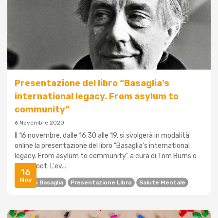
Presentazione del libro “Basaglia’s
international legacy. From asylum to
community”
6 Novembre 2020
Il 16 novembre, dalle 16.30 alle 19, si svolgerà in modalità
online la presentazione del libro "Basaglia's international
legacy. From asylum to community" a cura di Tom Burns e
John Foot. L'ev...
16
Nov
Franco Basaglia
Presentazione Libro
Salute Mentale