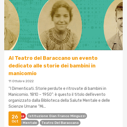
Al Teatro del Baraccano un evento
dedicato alle storie dei bambini in
manicomio
11 Ottobre 2022
“I Dimenticati. Storie perdute e ritrovate di bambini in
Manicomio. 1810 – 1950”: è questo il titolo dell’evento
organizzato dalla Biblioteca della Salute Mentale e delle
Scienze Umane “Mi...
26
Bologna
Istituzione Gian Franco Minguzzi
Oct
Salute Mentale
Teatro Del Baraccano