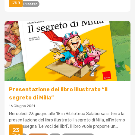
Jun
Libri
Pilastro
Presentazione del libro illustrato “Il
segreto di Milla”
16 Giugno 2021
Mercoledì 23 giugno alle 18 in Biblioteca Salaborsa si terrà la
presentazione del libro illustrato Il segreto di Milla, all'interno
della rassegna "Le voci dei libri". Il libro vuole proporre un...
23
Jun