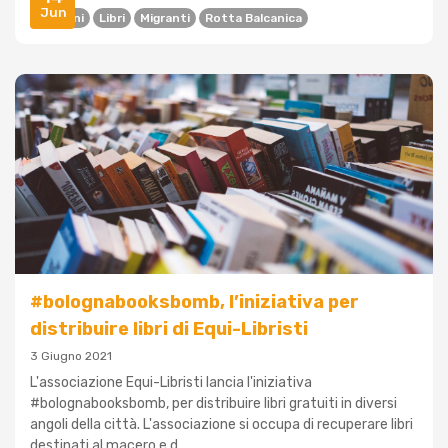
Jun
Bambini
Libri
Migranti
Rotta Balcanica
#bolognabooksbomb, l’iniziativa per
distribuire libri di Equi-Libristi
3 Giugno 2021
L'associazione Equi-Libristi lancia l'iniziativa
#bolognabooksbomb, per distribuire libri gratuiti in diversi
angoli della città. L'associazione si occupa di recuperare libri
destinati al macero e d...