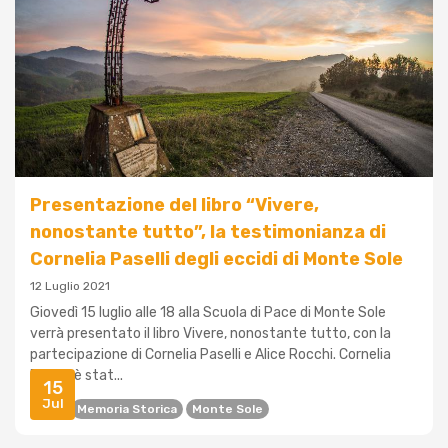
Presentazione del libro “Vivere,
nonostante tutto”, la testimonianza di
Cornelia Paselli degli eccidi di Monte Sole
12 Luglio 2021
Giovedì 15 luglio alle 18 alla Scuola di Pace di Monte Sole
verrà presentato il libro Vivere, nonostante tutto, con la
partecipazione di Cornelia Paselli e Alice Rocchi. Cornelia
Paselli è stat...
15
Jul
Libri
Memoria Storica
Monte Sole