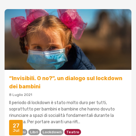
“Invisibili. O no?”, un dialogo sul lockdown
dei bambini
8 Luglio 2021
Il periodo di lockdown è stato molto duro per tutti,
soprattutto per bambini e bambine che hanno dovuto
rinunciare a spazi di socialità fondamentali durante la
crescita. Per portare avanti una rifl...
27
Jul
Bambini
Libri
Lockdown
Teatro