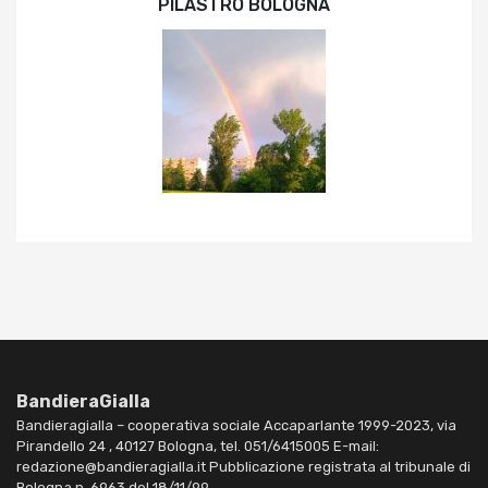
PILASTRO BOLOGNA
BandieraGialla
Bandieragialla – cooperativa sociale Accaparlante 1999-2023, via
Pirandello 24 , 40127 Bologna, tel. 051/6415005 E-mail:
redazione@bandieragialla.it Pubblicazione registrata al tribunale di
Bologna n. 6963 del 18/11/99