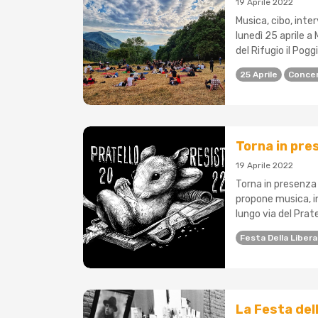
19 Aprile 2022
Musica, cibo, inte
lunedì 25 aprile a
del Rifugio il Poggio
25 Aprile
Concer
Torna in pre
19 Aprile 2022
Torna in presenza 
propone musica, int
lungo via del Prate
Festa Della Liber
La Festa dell