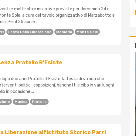
rventi e molte altre iniziative previste per domenica 24 e
 Monte Sole, a cura del tavolo organizzativo di Marzabotto e
lo. Per il 25 aprile ...
ti
Festa Della Liberazione
Memoria
Monte Sole
senza Pratello R’Esiste
dopo due anni Pratello R’Esiste, la festa di strada che
erventi politici, esposizioni, banchetti e cibo in vari luoghi
llo in occasione ...
azione
Musica
Pratello
a Liberazione all’Istituto Storico Parri