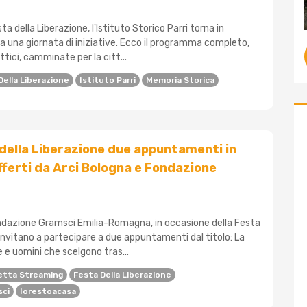
esta della Liberazione, l'Istituto Storico Parri torna in
a una giornata di iniziative. Ecco il programma completo,
ttici, camminate per la citt...
Della Liberazione
Istituto Parri
Memoria Storica
 della Liberazione due appuntamenti in
ferti da Arci Bologna e Fondazione
ndazione Gramsci Emilia-Romagna, in occasione della Festa
 invitano a partecipare a due appuntamenti dal titolo: La
 e uomini che scelgono tras...
etta Streaming
Festa Della Liberazione
sci
Iorestoacasa