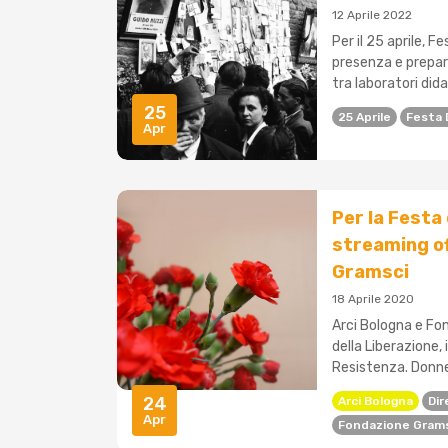
12 Aprile 2022
Per il 25 aprile, F
presenza e prepar
tra laboratori dida
25
25 Aprile
Festa 
Apr
Per la Festa
streaming of
Gramsci
18 Aprile 2020
Arci Bologna e Fo
della Liberazione,
Resistenza. Donne
24
Arci Bologna
Dir
Apr
Fondazione Gram