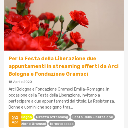
Per la Festa della Liberazione due
appuntamenti in streaming offerti da Arci
Bologna e Fondazione Gramsci
18 Aprile 2020
Arci Bologna e Fondazione Gramsci Emilia-Romagna, in
occasione della Festa della Liberazione, invitano a
partecipare a due appuntamenti dal titolo: La Resistenza.
Donne e uomini che scelgono tras...
24
Arci Bologna
Diretta Streaming
Festa Della Liberazione
Apr
Fondazione Gramsci
Iorestoacasa