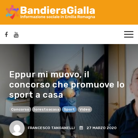
Eppur mi muovo, il
concorso che promuove lo
sport a casa
Concorso
Iorestoacasa
Sport
Video
FRANCESCO TANGANELLI
27 MARZO 2020