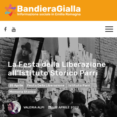
La Festa della Liberazione
all’Istituto Storico Parri
25 Aprile
Festa Della Liberazione
Istituto Parri
Memoria Storica
VALERIA ALPI
12 APRILE 2022