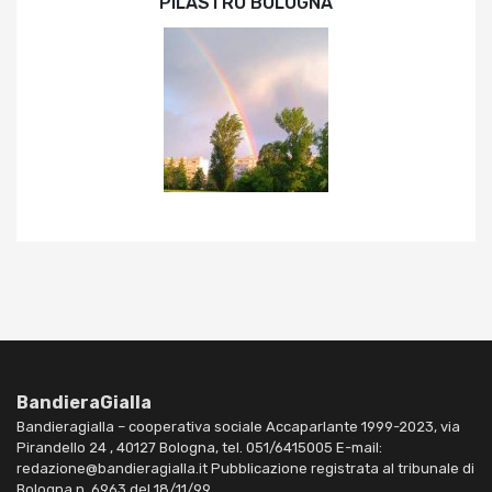
PILASTRO BOLOGNA
BandieraGialla
Bandieragialla – cooperativa sociale Accaparlante 1999-2023, via
Pirandello 24 , 40127 Bologna, tel. 051/6415005 E-mail:
redazione@bandieragialla.it Pubblicazione registrata al tribunale di
Bologna n. 6963 del 18/11/99