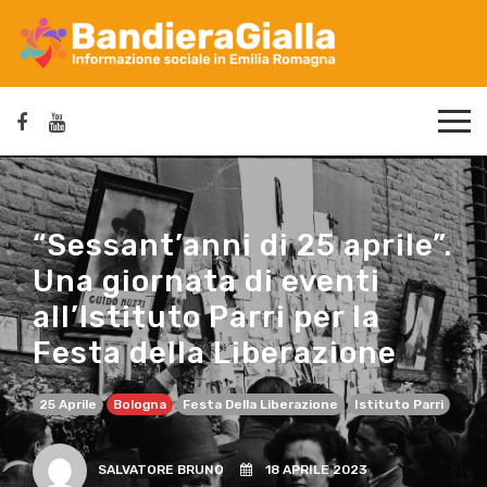
“Sessant’anni di 25 aprile”.
Una giornata di eventi
all’Istituto Parri per la
Festa della Liberazione
25 Aprile
Bologna
Festa Della Liberazione
Istituto Parri
SALVATORE BRUNO
18 APRILE 2023