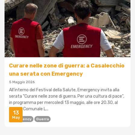
Curare nelle zone di guerra: a Casalecchio
una serata con Emergency
5 Maggio 2026
All'interno del Festival della Salute, Emergency invita alla
serata "Curare nelle zone di guerra. Per una cultura di pace",
in programma per mercoledì 13 maggio, alle ore 20.30, al
Teatro Comunale L...
13
May
Emergency
Guerra