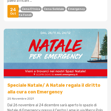
paesi africani ...
24
Africa
Cena Etnica
Cena Solidale
Emergency
Oct
Raccolta Fondi
Speciale Natale/ A Natale regala il diritto
alla cura con Emergency
25 Novembre 2021
Dal 26 novembre al 24 dicembre sarà aperto lo spazio di
Natale di Emergency presso il Centro Lame in via Marco Polo