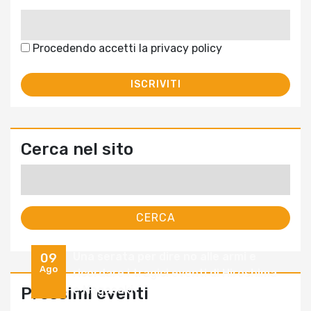
Procedendo accetti la privacy policy
Cerca nel sito
Ricerca
per:
Una serata per dire no alle armi e
09
Ago
ricordare i tragici eventi di Hiroshima
e Nagasaki
Prossimi eventi