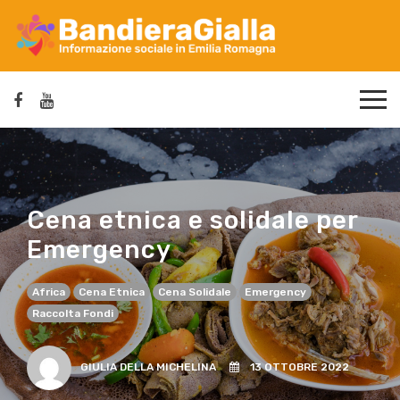
Cena etnica e solidale per
Emergency
Africa
Cena Etnica
Cena Solidale
Emergency
Raccolta Fondi
GIULIA DELLA MICHELINA
13 OTTOBRE 2022