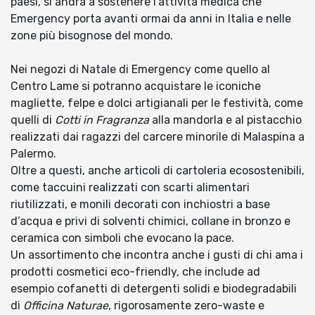
paesi, si andrà a sostenere l’attività medica che
Emergency porta avanti ormai da anni in Italia e nelle
zone più bisognose del mondo.
Nei negozi di Natale di Emergency come quello al
Centro Lame si potranno acquistare le iconiche
magliette, felpe e dolci artigianali per le festività, come
quelli di
Cotti in Fragranza
alla mandorla e al pistacchio
realizzati dai ragazzi del carcere minorile di Malaspina a
Palermo.
Oltre a questi, anche articoli di cartoleria ecosostenibili,
come taccuini realizzati con scarti alimentari
riutilizzati, e monili decorati con inchiostri a base
d’acqua e privi di solventi chimici, collane in bronzo e
ceramica con simboli che evocano la pace.
Un assortimento che incontra anche i gusti di chi ama i
prodotti cosmetici eco-friendly, che include ad
esempio cofanetti di detergenti solidi e biodegradabili
di
Officina Naturae
, rigorosamente zero-waste e