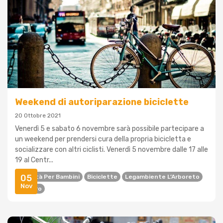
Weekend di autoriparazione biciclette
20 Ottobre 2021
Venerdì 5 e sabato 6 novembre sarà possibile partecipare a
un weekend per prendersi cura della propria bicicletta e
socializzare con altri ciclisti. Venerdì 5 novembre dalle 17 alle
19 al Centr...
05
Attività Per Bambini
Biciclette
Legambiente L’Arboreto
Nov
Pilastro