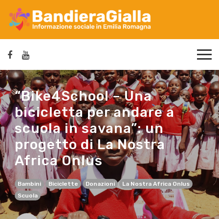
“Bike4School – Una
bicicletta per andare a
scuola in savana”: un
progetto di La Nostra
Africa Onlus
Bambini
Biciclette
Donazioni
La Nostra Africa Onlus
Scuola