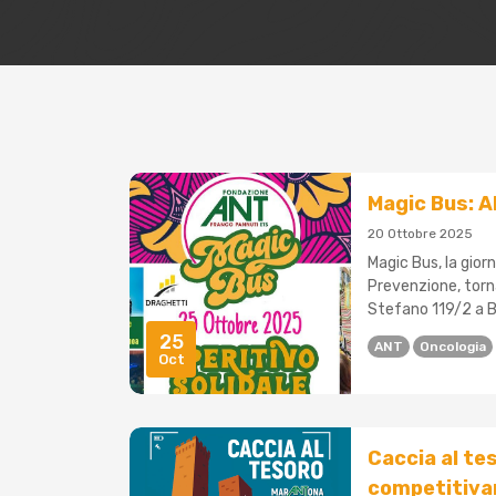
Magic Bus: A
20 Ottobre 2025
Magic Bus, la giorn
Prevenzione, torn
Stefano 119/2 a Bo
25
ANT
Oncologia
Oct
Caccia al te
competitiva