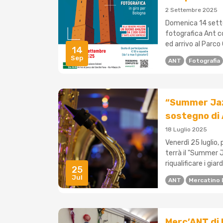
2 Settembre 2025
Domenica 14 settem
fotografica Ant c
ed arrivo al Parco 
14
Sep
ANT
Fotografia
“Summer Jaz
sostegno di
18 Luglio 2025
Venerdì 25 luglio, 
terrà il "Summer J
riqualificare i giar
25
Jul
ANT
Mercatino 
Merc’ANT di 