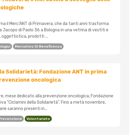
cologiche
torna il Merc'ANT di Primavera, che da tanti anni trasforma
ia Jacopo di Paolo 36 a Bologna in una vetrina di vestiti e
 oggettistica, prodotti ...
logici
Mercatino Di Beneficenza
lla Solidarietà: Fondazione ANT in prima
 prevenzione oncologica
re, mese dedicato alla prevenzione oncologica, Fondazione
ativa "Ciclamini della Solidarietà". Fino a metà novembre,
rie saranno presenti in...
Prevenzione
Volontariato