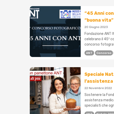
“45 Anni con 
“buona vita”
20 Giugno 2023
Fondazione ANT Ita
celebrano il 45º c
concorso fotografi
ANT
Concorso
Speciale Nata
l’assistenza
22 Novembre 2022
Sostenere la Fonda
assistenza medica 
specialisti che ogn