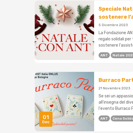
Speciale Nata
sostenere l’
5 Dicembre 2023
La Fondazione ANT
regalo solidali per
sostenere l'assist
ANT
Natale 20
Burraco Part
21 Novembre 2023
Se sei un appassio
all'insegna del div
l'evento Burraco P
01
ANT
Cena Solid
Dec