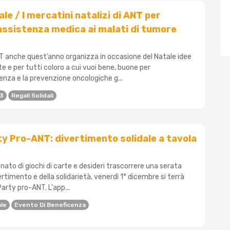
le / I mercatini natalizi di ANT per
assistenza medica ai malati di tumore
 anche quest’anno organizza in occasione del Natale idee
 te e per tutti coloro a cui vuoi bene, buone per
enza e la prevenzione oncologiche g...
23
Regali Solidali
y Pro-ANT: divertimento solidale a tavola
nato di giochi di carte e desideri trascorrere una serata
ertimento e della solidarietà, venerdì 1° dicembre si terrà
arty pro-ANT. L'app...
ale
Evento Di Beneficenza