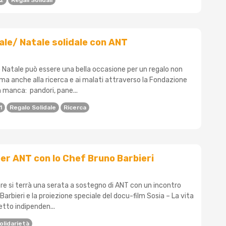
22
Regali Solidali
ale/ Natale solidale con ANT
Natale può essere una bella occasione per un regalo non
i, ma anche alla ricerca e ai malati attraverso la Fondazione
 manca: pandori, pane...
1
Regalo Solidale
Ricerca
er ANT con lo Chef Bruno Barbieri
e si terrà una serata a sostegno di ANT con un incontro
Barbieri e la proiezione speciale del docu-film Sosia – La vita
getto indipenden...
olidarietà