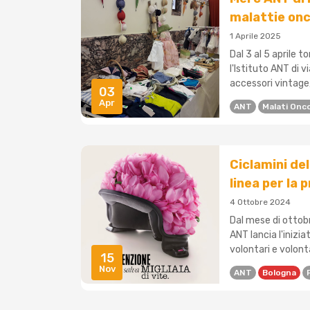
malattie on
1 Aprile 2025
Dal 3 al 5 aprile 
l'Istituto ANT di v
accessori vintage,
03
Apr
ANT
Malati Onco
Ciclamini de
linea per la
4 Ottobre 2024
Dal mese di ottob
ANT lancia l'inizi
volontari e volonta
15
Nov
ANT
Bologna