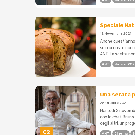
ANT
Natale 20
Speciale Nat
12 Novembre 2021
Anche quest'anno 
solo ai nostri car
ANT. La scelta non
ANT
Natale 202
Una serata p
25 Ottobre 2021
Martedì 2 novembr
con lo chef Bruno 
degli altri, un pro
02
ANT
Cinema
S