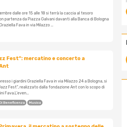
bre dalle ore 15 alle 18 si terrà la caccia al tesoro
on partenza da Piazza Galvani davanti alla Banca di Bologna
Graziella Fava in via Milazzo ...
z Fest”: mercatino e concerto a
 Ant
presso i giardini Graziella Fava in via Milazzo 24 a Bologna, si
azz Fest", realizzato dalla fondazione Ant con lo scopo di
dini Fava.L'even...
Di Beneficenza
Musica
Primavera, il mercatino a sostegno delle