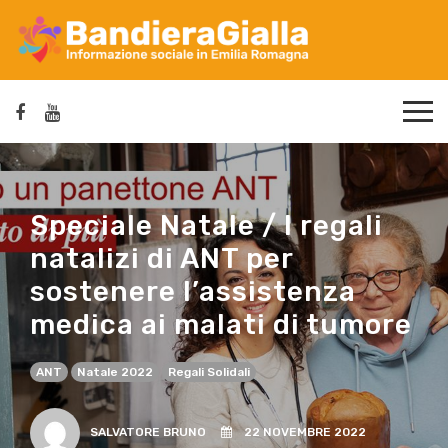
Speciale Natale / I regali
natalizi di ANT per
sostenere l’assistenza
medica ai malati di tumore
ANT
Natale 2022
Regali Solidali
SALVATORE BRUNO
22 NOVEMBRE 2022