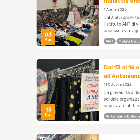
malattie on
1 Aprile 2025
Dal 3 al 5 aprile 
l'Istituto ANT di v
accessori vintage,
03
Apr
ANT
Malati Onco
Dal 13 al 16 
all’Antonian
11 Ottobre 2022
Da giovedì 13 a do
solidale organizza
acquistare abiti e 
13
Oct
Antoniano Bolog