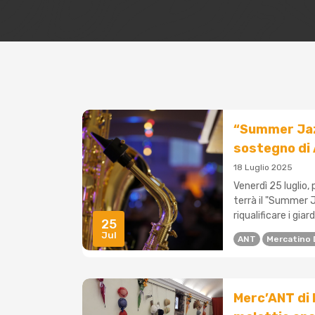
“Summer Jaz
sostegno di
18 Luglio 2025
Venerdì 25 luglio, 
terrà il "Summer J
riqualificare i giar
25
Jul
ANT
Mercatino 
Merc’ANT di 