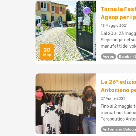
Torna la Fes
Ageop per i p
18 Maggio 2021
Dal 20 al 23 maggi
Siepelunga: nel suo
manufatti dei volo
20
May
Ageop
Bambini E
La 26° edizi
Antoniano pe
27 Aprile 2021
Fino al 2 maggio to
mercatino di bene
Terapeutico Anton
Antoniano Bolog