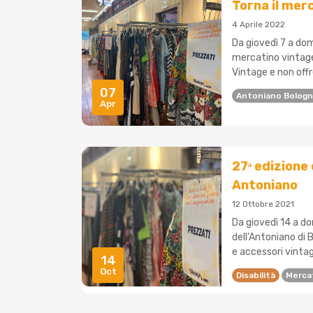
Torna il mer
4 Aprile 2022
Da giovedì 7 a dom
mercatino vintage 
Vintage e non offre 
07
Antoniano Bolog
Apr
27ᵃ edizione
Antoniano
12 Ottobre 2021
Da giovedì 14 a do
dell’Antoniano di 
e accessori vintag
14
Oct
Disabilità
Mercat