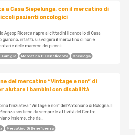
ta a Casa Siepelunga, con il mercatino di
iccoli pazienti oncologici
o Ageop Ricerca riapre ai cittadini il cancello di Casa
 giardino, infatti, si svolgerà il mercatino di fiori e
ntari e delle mamme dei piccoli...
 Famiglie
Mercatino Di Beneficenza
Oncologia
one del mercatino “Vintage e non” di
r aiutare i bambini con disabilità
rna l’iniziativa “Vintage e non” dell’Antoniano di Bologna. Il
ficenza sostiene da sempre le attività del Centro
iano Insieme, che da...
na
Mercatino Di Beneficenza