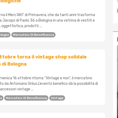
cologiche
torna il Merc'ANT di Primavera, che da tanti anni trasforma
ia Jacopo di Paolo 36 a Bologna in una vetrina di vestiti e
 oggettistica, prodotti ...
logici
Mercatino Di Beneficenza
ottobre torna il vintage shop solidale
o di Bologna
menica 16 ottobre ritorna “Vintage e non”, il mercatino
to da Antoniano Onlus.L’evento benefico dà la possibilità di
accessori vintage ...
na
Mercatino Di Beneficenza
Vintage