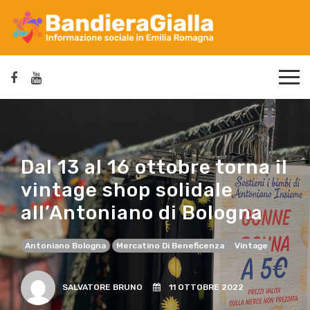
Dal 13 al 16 ottobre torna il
vintage shop solidale
all’Antoniano di Bologna
Antoniano Bologna
Mercatino Di Beneficenza
Vintage
SALVATORE BRUNO
11 OTTOBRE 2022