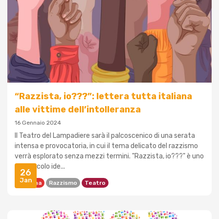
“Razzista, io???”: lettera tutta italiana
alle vittime dell’intolleranza
16 Gennaio 2024
Il Teatro del Lampadiere sarà il palcoscenico di una serata
intensa e provocatoria, in cui il tema delicato del razzismo
verrà esplorato senza mezzi termini. "Razzista, io???" è uno
spettacolo ide...
26
Jan
Bologna
Razzismo
Teatro