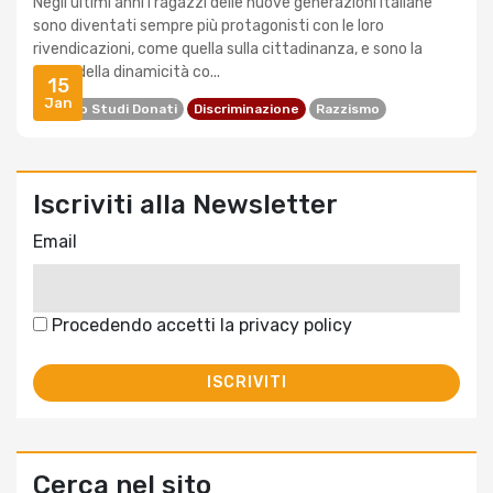
Negli ultimi anni i ragazzi delle nuove generazioni italiane
sono diventati sempre più protagonisti con le loro
rivendicazioni, come quella sulla cittadinanza, e sono la
prova della dinamicità co...
15
Jan
Centro Studi Donati
Discriminazione
Razzismo
Iscriviti alla Newsletter
Email
Procedendo accetti la privacy policy
Cerca nel sito