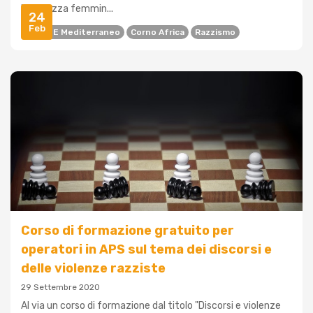
la bellezza femmin...
24
Feb
Africa E Mediterraneo
Corno Africa
Razzismo
Corso di formazione gratuito per
operatori in APS sul tema dei discorsi e
delle violenze razziste
29 Settembre 2020
Al via un corso di formazione dal titolo "Discorsi e violenze