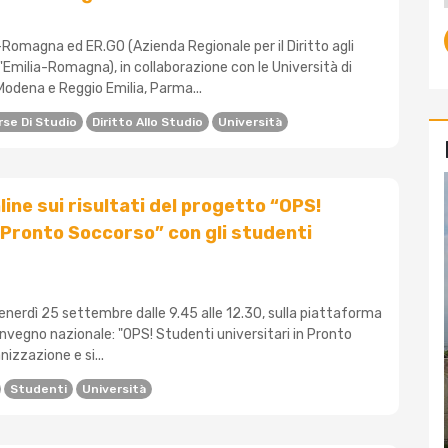
Romagna ed ER.GO (Azienda Regionale per il Diritto agli
ll'Emilia-Romagna), in collaborazione con le Università di
Modena e Reggio Emilia, Parma...
rse Di Studio
Diritto Allo Studio
Università
ine sui risultati del progetto “OPS!
n Pronto Soccorso” con gli studenti
venerdì 25 settembre dalle 9.45 alle 12.30, sulla piattaforma
onvegno nazionale: "OPS! Studenti universitari in Pronto
izzazione e si...
Studenti
Università