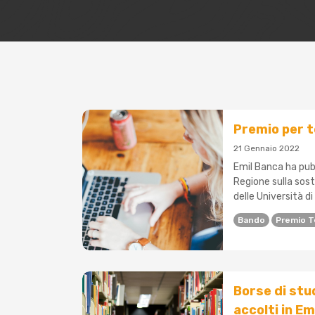
Premio per te
21 Gennaio 2022
Emil Banca ha pubb
Regione sulla soste
delle Università d
Bando
Premio T
Borse di stu
accolti in E