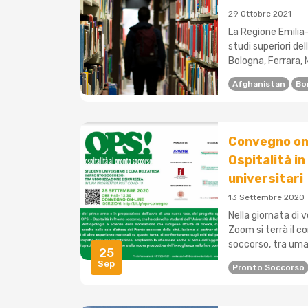
29 Ottobre 2021
La Regione Emilia-
studi superiori de
Bologna, Ferrara, 
Afghanistan
Bo
Convegno onl
Ospitalità i
universitari
13 Settembre 2020
Nella giornata di 
Zoom si terrà il c
soccorso, tra uman
25
Sep
Pronto Soccorso