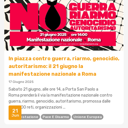
In piazza contro guerra, riarmo, genocidio,
autoritarismo: il 21 giugno la
manifestazione nazionale a Roma
17 Giugno 2025
Sabato 21 giugno, alle ore 14, a Porta San Paolo a
Roma prenderà il via la manifestazione nazionale contro
guerra, riarmo, genocidio, autoritarismo, promossa dalle
oltre 300 reti, organizzazioni ...
21
Jun
Manifestazione
Pace E Disarmo
Unione Europea