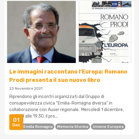
Le immagini raccontano l’Europa: Romano
Prodi presenta il suo nuovo libro
23 Novembre 2021
Riprendono gli incontri organizzati dal Gruppo di
consapevolezza civica “Emilia-Romagna diversa” in
collaborazione con Auser regionale. Mercoledì 1 dicembre,
dalle 18 alle 19.30, il pro...
01
Dec
Auser Emilia Romagna
Memoria Storica
Unione Europea