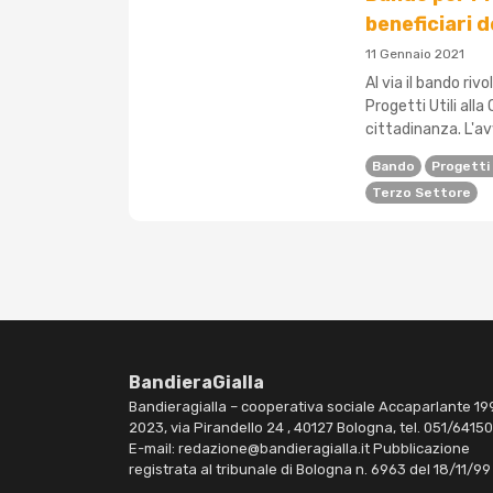
beneficiari 
11 Gennaio 2021
Al via il bando riv
Progetti Utili alla
cittadinanza. L'avv
Bando
Progetti U
Terzo Settore
BandieraGialla
Bandieragialla – cooperativa sociale Accaparlante 19
2023, via Pirandello 24 , 40127 Bologna, tel. 051/6415
E-mail: redazione@bandieragialla.it Pubblicazione
registrata al tribunale di Bologna n. 6963 del 18/11/99