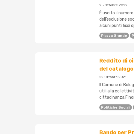
25 Ottobre 2022
È uscito il numero
dell’esclusione soc
alcuni punti fissi o
Piazza Grande
P
Reddito di c
del catalogo 
22 Ottobre 2021
Il Comune di Bolo
utili alla collettiv
cittadinanza.Finor
Politiche Sociali
Bando per Pro