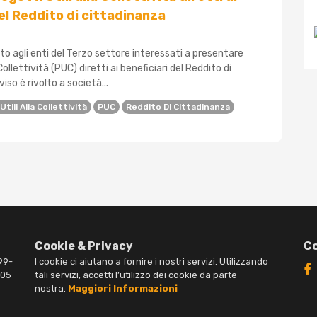
del Reddito di cittadinanza
olto agli enti del Terzo settore interessati a presentare
 Collettività (PUC) diretti ai beneficiari del Reddito di
iso è rivolto a società...
tili Alla Collettività
PUC
Reddito Di Cittadinanza
Cookie & Privacy
Co
99-
I cookie ci aiutano a fornire i nostri servizi. Utilizzando
005
tali servizi, accetti l’utilizzo dei cookie da parte
nostra.
Maggiori Informazioni