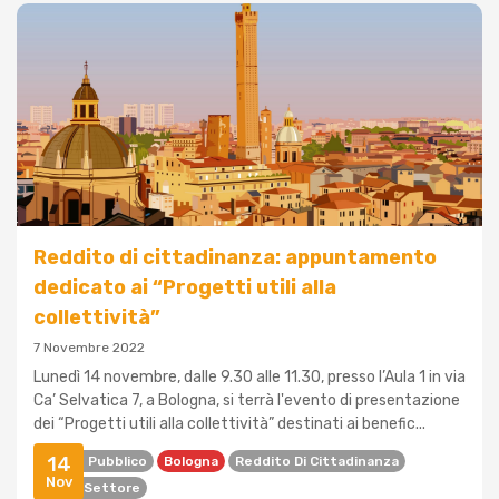
Reddito di cittadinanza: appuntamento
dedicato ai “Progetti utili alla
collettività”
7 Novembre 2022
Lunedì 14 novembre, dalle 9.30 alle 11.30, presso l’Aula 1 in via
Ca’ Selvatica 7, a Bologna, si terrà l'evento di presentazione
dei “Progetti utili alla collettività” destinati ai benefic...
14
Avviso Pubblico
Bologna
Reddito Di Cittadinanza
Nov
Terzo Settore