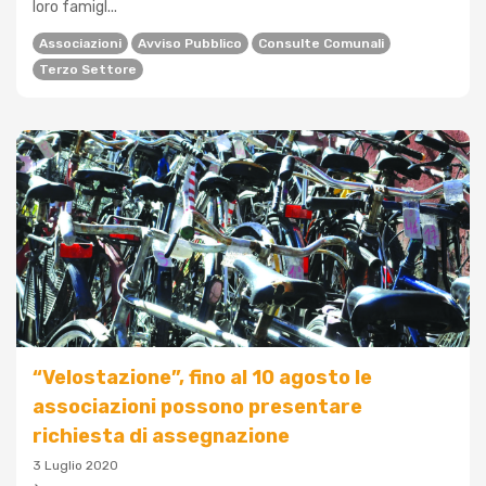
loro famigl...
Associazioni
Avviso Pubblico
Consulte Comunali
Terzo Settore
“Velostazione”, fino al 10 agosto le
associazioni possono presentare
richiesta di assegnazione
3 Luglio 2020