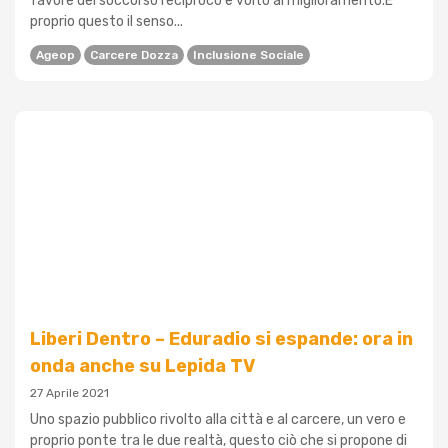
favore del soccorso reciproco e volto al miglioramento.È
proprio questo il senso...
Ageop
Carcere Dozza
Inclusione Sociale
Liberi Dentro – Eduradio si espande: ora in
onda anche su Lepida TV
27 Aprile 2021
Uno spazio pubblico rivolto alla città e al carcere, un vero e
proprio ponte tra le due realtà, questo ciò che si propone di