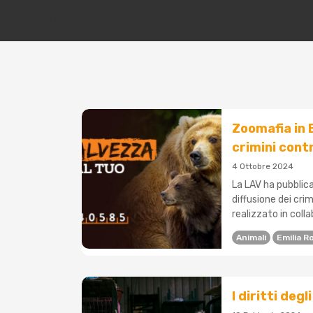
Zoomafia in 
crimini contr
4 Ottobre 2024
La LAV ha pubblic
diffusione dei crim
realizzato in colla
Animali
Emilia 
I diritti degl