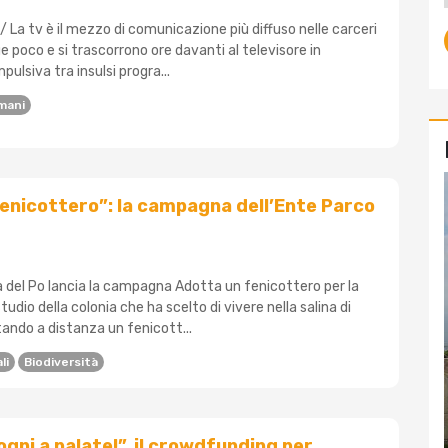
/ La tv è il mezzo di comunicazione più diffuso nelle carceri
gge poco e si trascorrono ore davanti al televisore in
ulsiva tra insulsi progra...
Umani
enicottero”: la campagna dell’Ente Parco
a del Po lancia la campagna Adotta un fenicottero per la
tudio della colonia che ha scelto di vivere nella salina di
ndo a distanza un fenicott...
li
Biodiversità
gni a palate!”, il crowdfunding per