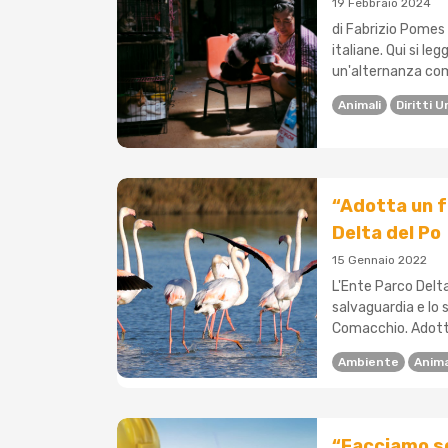
19 Febbraio 2024
di Fabrizio Pomes 
italiane. Qui si le
un'alternanza comp
Animali
Diritti 
“Adotta un f
Delta del Po
15 Gennaio 2022
L'Ente Parco Delt
salvaguardia e lo s
Comacchio. Adotta
Ambiente
Anima
“Facciamo so