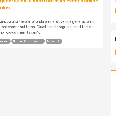
, generazioni a confronto: un evento online
nlus
anizza una tavola rotonda online, dove due generazioni di
fronteranno sul tema: "Quali sono i traguardi ereditati e le
 i giovani neri italiani?...
azioni
Nuove Generazioni
Weworld