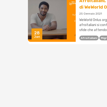
Afroitaliani
di WeWorld O
25 Gennaio 2021
WeWorld Onlus org
afroitaliani si con
sfide che attendono
28
Jan
Afroitaliani
Migr