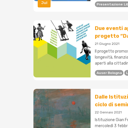
Jul
Presentazione Li
Due eventi a
progetto “Dal
21 Giugno 2021
Il progetto promos
longevità, finanz
aperti alla cittadi
Auser Bologna
L
Dalle Istituz
ciclo di sem
22 Gennaio 2021
Istituzione Gian 
mercoledì 3 febbraio