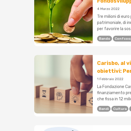
Fondosvilup
4 Marzo 2022
Tre milioni di eur
patrimoniale, di i
per favorire la sos
Bando
Confcoo
Carisbo, al v
obiettivi: Pe
1 Febbraio 2022
La Fondazione Cas
finanziamento pr
che fissa in 12 mil
Bandi
Cultura