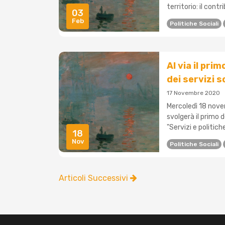
territorio: il contr
03
Feb
Politiche Sociali
Al via il pri
dei servizi s
17 Novembre 2020
Mercoledì 18 novem
svolgerà il primo d
"Servizi e politiche 
18
Nov
Politiche Sociali
Articoli Successivi