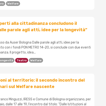
bro
Welfare
perti alla cittadinanza concludono il
le parole agli atti, idee per la longevità”
so da Auser Bologna Dalle parole agli atti, idee per la
iato con i fondi PON METRO 14-20, si conclude con due eventi
nanza. Il progetto, idea...
ongevità
Teatro
Welfare
ioni al territorio: il secondo incontro del
inari sul Welfare nascente
Franco Minguzzi, IRESS e Comune di Bologna organizzano, per
, dalle 17 alle 19, l'incontro dal titolo: "Dalle Istituzioni al