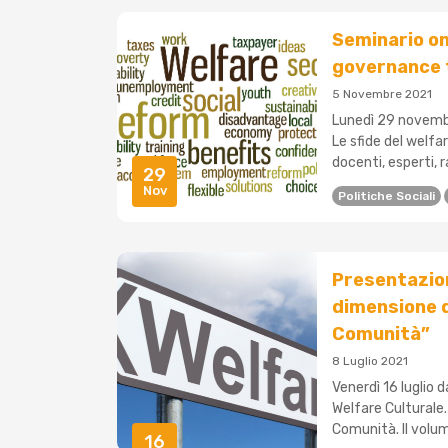
Seminario onl
governance t
5 Novembre 2021
Lunedì 29 novembre
Le sfide del welfa
docenti, esperti, r
29
Nov
Politiche Sociali
Presentazion
dimensione d
Comunità”
8 Luglio 2021
Venerdì 16 luglio d
Welfare Culturale.
Comunità. Il volum
16