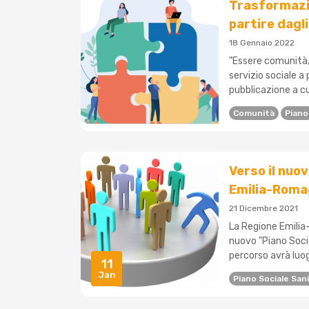
Trasformazio
partire dagli
18 Gennaio 2022
"Essere comunità,
servizio sociale a p
pubblicazione a cur
Comunità
Piano
Verso il nuov
Emilia-Rom
21 Dicembre 2021
La Regione Emilia
nuovo "Piano Soci
percorso avrà luog
11
Jan
Piano Sociale Sani