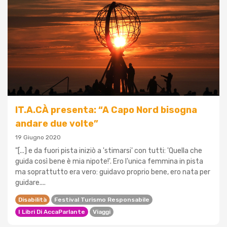
IT.A.CÀ presenta: “A Capo Nord bisogna
andare due volte”
19 Giugno 2020
"[...] e da fuori pista iniziò a 'stimarsi' con tutti: 'Quella che
guida così bene è mia nipote!'. Ero l'unica femmina in pista
ma soprattutto era vero: guidavo proprio bene, ero nata per
guidare....
Disabilità
Festival Turismo Responsabile
I Libri Di AccaParlante
Viaggi