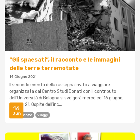
“Gli spaesati”, il racconto e le immagini
delle terre terremotate
14 Giugno 2021
Il secondo evento della rassegna Invito a viaggiare
organizzata dal Centro Studi Donati con il contributo
dell’Università di Bologna si svolgerà mercoledì 16 giugno,
alle ore 21. Ospite dell'inc...
16
Jun
Terremoto
Viaggi