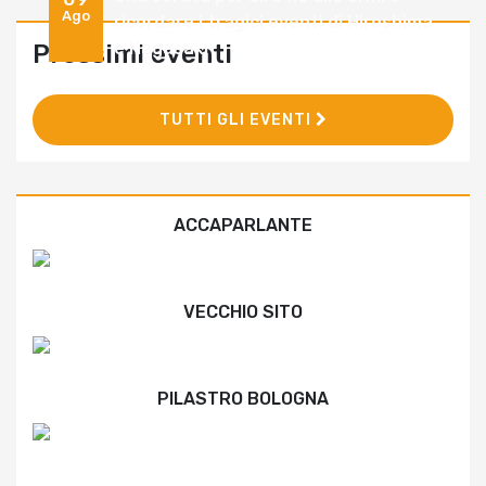
Ago
ricordare i tragici eventi di Hiroshima
e Nagasaki
Prossimi eventi
TUTTI GLI EVENTI
ACCAPARLANTE
VECCHIO SITO
PILASTRO BOLOGNA