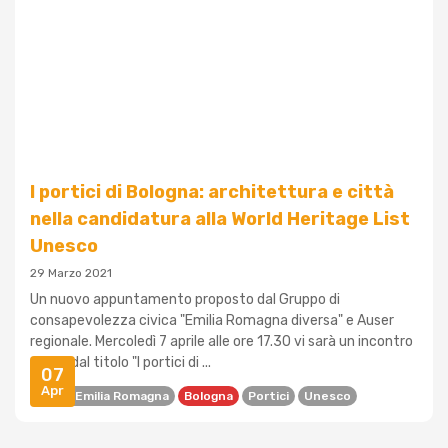
I portici di Bologna: architettura e città
nella candidatura alla World Heritage List
Unesco
29 Marzo 2021
Un nuovo appuntamento proposto dal Gruppo di
consapevolezza civica "Emilia Romagna diversa" e Auser
regionale. Mercoledì 7 aprile alle ore 17.30 vi sarà un incontro
online dal titolo "I portici di ...
07
Apr
Auser Emilia Romagna
Bologna
Portici
Unesco