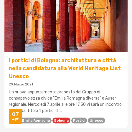
I portici di Bologna: architettura e città
nella candidatura alla World Heritage List
Unesco
29 Marzo 2021
Un nuovo appuntamento proposto dal Gruppo di
consapevolezza civica "Emilia Romagna diversa" e Auser
regionale. Mercoledì 7 aprile alle ore 17.30 vi sarà un incontro
online dal titolo "I portici di ...
07
Apr
Auser Emilia Romagna
Bologna
Portici
Unesco