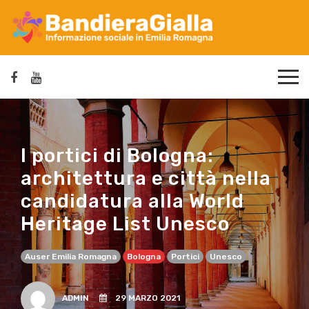
I portici di Bologna:
architettura e città nella
candidatura alla World
Heritage List Unesco
Auser Emilia Romagna
Bologna
Portici
Unesco
ADMIN
29 MARZO 2021