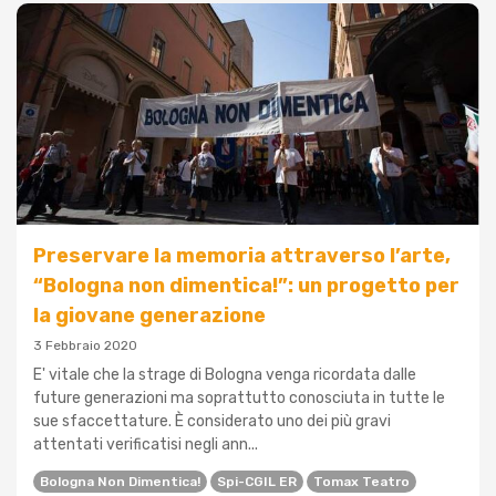
Preservare la memoria attraverso l’arte,
“Bologna non dimentica!”: un progetto per
la giovane generazione
3 Febbraio 2020
E' vitale che la strage di Bologna venga ricordata dalle
future generazioni ma soprattutto conosciuta in tutte le
sue sfaccettature. È considerato uno dei più gravi
attentati verificatisi negli ann...
Bologna Non Dimentica!
Spi-CGIL ER
Tomax Teatro