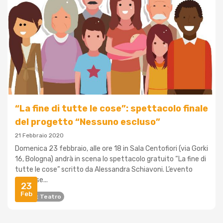
“La fine di tutte le cose”: spettacolo finale
del progetto “Nessuno escluso”
21 Febbraio 2020
Domenica 23 febbraio, alle ore 18 in Sala Centofiori (via Gorki
16, Bologna) andrà in scena lo spettacolo gratuito “La fine di
tutte le cose” scritto da Alessandra Schiavoni. L’evento
rapprese...
23
Feb
Tomax Teatro