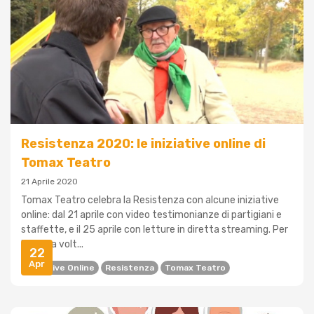
Resistenza 2020: le iniziative online di
Tomax Teatro
21 Aprile 2020
Tomax Teatro celebra la Resistenza con alcune iniziative
online: dal 21 aprile con video testimonianze di partigiani e
staffette, e il 25 aprile con letture in diretta streaming. Per
la prima volt...
22
Apr
Iniziative Online
Resistenza
Tomax Teatro