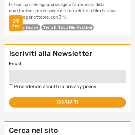
Orfeonica di Bologna, si svolgerà l'anteprima della
quattordicesima edizione del Terra di Tutti Film Festival,
previsto per ottobre, con 3 fil...
09
Sep
Cinema Sociale
Terra Di Tutti Film Festival
Iscriviti alla Newsletter
Email
Procedendo accetti la privacy policy
Cerca nel sito