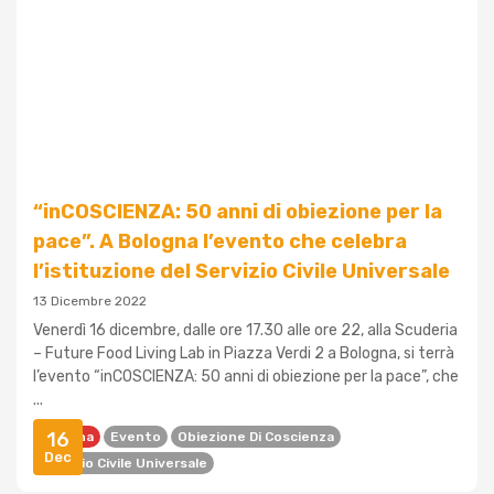
“inCOSCIENZA: 50 anni di obiezione per la
pace”. A Bologna l’evento che celebra
l’istituzione del Servizio Civile Universale
13 Dicembre 2022
Venerdì 16 dicembre, dalle ore 17.30 alle ore 22, alla Scuderia
– Future Food Living Lab in Piazza Verdi 2 a Bologna, si terrà
l’evento “inCOSCIENZA: 50 anni di obiezione per la pace”, che
...
16
Bologna
Evento
Obiezione Di Coscienza
Dec
Servizio Civile Universale