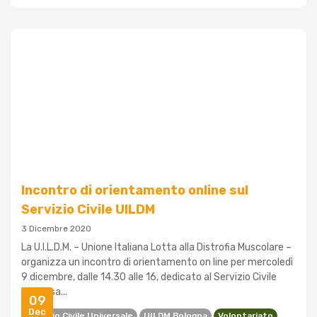
Incontro di orientamento online sul
Servizio Civile UILDM
3 Dicembre 2020
La U.I.L.D.M. – Unione Italiana Lotta alla Distrofia Muscolare –
organizza un incontro di orientamento on line per mercoledì
9 dicembre, dalle 14.30 alle 16, dedicato al Servizio Civile
Universa...
09
Dec
Servizio Civile Universale
UILDM Bologna
Volontariato