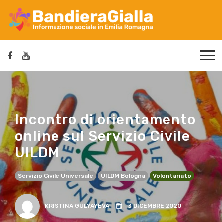
Incontro di orientamento
online sul Servizio Civile
UILDM
Servizio Civile Universale
UILDM Bologna
Volontariato
KRISTINA GULYAYEVA
3 DICEMBRE 2020