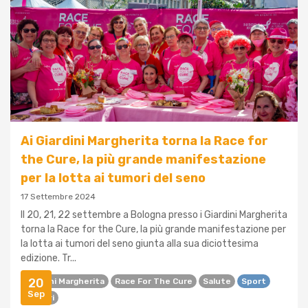
Ai Giardini Margherita torna la Race for
the Cure, la più grande manifestazione
per la lotta ai tumori del seno
17 Settembre 2024
Il 20, 21, 22 settembre a Bologna presso i Giardini Margherita
torna la Race for the Cure, la più grande manifestazione per
la lotta ai tumori del seno giunta alla sua diciottesima
edizione. Tr...
20
Giardini Margherita
Race For The Cure
Salute
Sport
Sep
Tumori