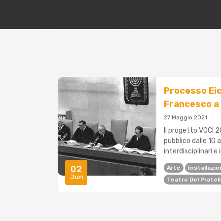
Processo Eic
Francesco a 
27 Maggio 2021
Il progetto VOCI 2
pubblico dalle 10 
interdisciplinari e 
02
Arte
Installazi
Jun
Teatro Del Pratel