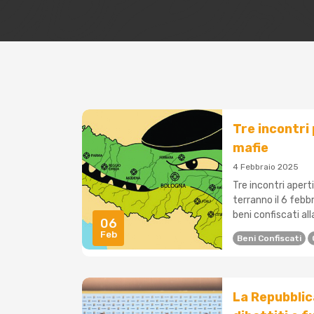
Tre incontri 
mafie
4 Febbraio 2025
Tre incontri apert
terranno il 6 febbr
beni confiscati alla
06
Feb
Beni Confiscati
La Repubblica