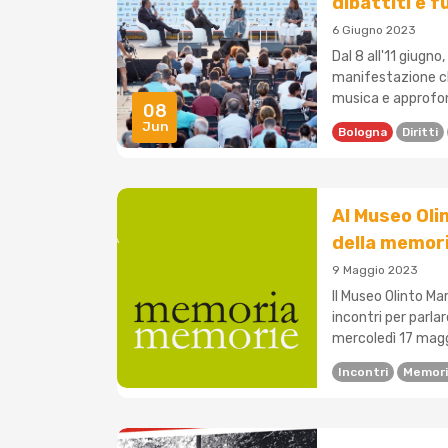
dibattiti e f
6 Giugno 2023
Dal 8 all'11 giugno
manifestazione che
musica e approfon
08
Jun
Bologna
Diritti
Al Museo Oli
della memori
9 Maggio 2023
Il Museo Olinto Mare
incontri per parla
mercoledì 17 maggi
Incontri
Memori