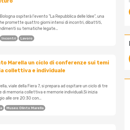
uturo
, Bologna ospiterà l'evento "La Repubblica delle Idee", una
 promette quattro giorni intensi di incontri, dibattiti,
dimenti su tematiche legate...
Incontri
Lavoro
nto Marella un ciclo di conferenze sui temi
a collettiva e individuale
lla, viale della Fiera 7, si prepara ad ospitare un ciclo di tre
re di memoria collettiva e memorie individuali.Si inizia
o alle ore 20:30 con...
a
Museo Olinto Marella