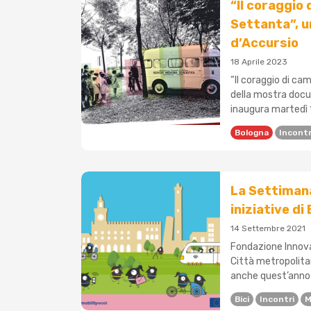
“Il coraggio 
Settanta”, u
d’Accursio
18 Aprile 2023
“Il coraggio di cam
della mostra docu
inaugura martedì 18
Bologna
Incontr
La Settimana
iniziative di
14 Settembre 2021
Fondazione Innova
Città metropolita
anche quest’anno 
Bici
Incontri
M